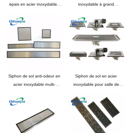
épais en acier inoxydable.,
inoxydable à grand
différentes tailles peuvent être
déplacement, drain de sol
personnalisées
invisible dans la salle de bain
Siphon de sol anti-odeur en
Siphon de sol en acier
acier inoxydable multi-
inoxydable pour salle de
spécifications épaissi et caché
bains, avec plusieurs
spécifications de siphons de
sol simples et doubles anti-
odeurs.