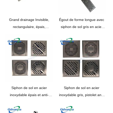
Grand drainage Invisible,
Égout de forme longue avec
rectangulaire, épais,
siphon de sol gris en acier
dissimulé, en acier
inoxydable résistant aux
inoxydable, pour la salle de
odeurs
bain
Siphon de sol en acier
Siphon de sol en acier
inoxydable épais et anti-
inoxydable gris, pistolet anti-
odeur, gris pistolet
odeur épais