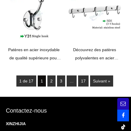
Patères en acier inoxydable
Découvrez des patères
de qualité supérieure pour
polyvalentes en acier
salles de bains élégantes
inoxydable pour votre salle de
bain
1 de 17
1
2
3
…
17
Suivant »
Contactez-nous
XINZHIJIA