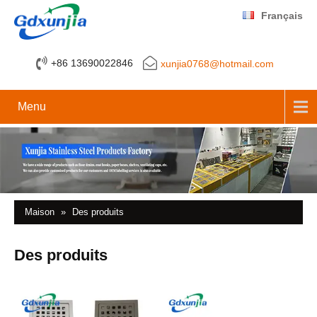
Français
+86 13690022846
xunjia0768@hotmail.com
Menu
Maison
»
Des produits
Des produits