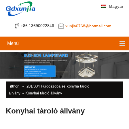
Magyar
+86 13690022846
xunjia0768@hotmail.com
Menü
itthon
»
201/304 Fürdőszoba és konyha tároló
állvány
»
Konyhai tároló állvány
Konyhai tároló állvány