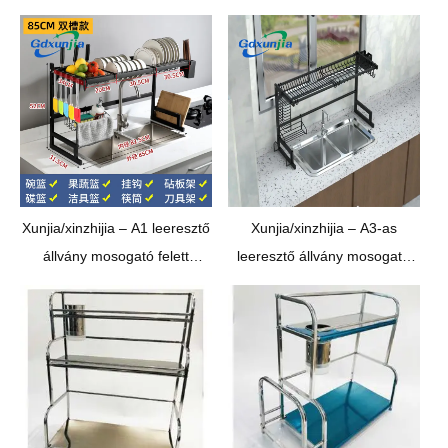
Xunjia/xinzhijia – A1 leeresztő
Xunjia/xinzhijia – A3-as
állvány mosogató felett
leeresztő állvány mosogató
konyhai polc rozsdamentes
felett konyhai polc
acél függőleges lefolyó tároló
rozsdamentes acél
állvány és állítható konyhai
függőleges lefolyó tároló
szárító állvány
állvány és állítható konyhai
szárító állvány