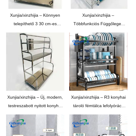
Xunjia/xinzhijia – Könnyen
Xunjia/xinzhijia –
telepíthető 3 30 cm-es
Többfunkciós Függőleges
rétegek 201 Rozsdamentes
Kétrétegű 40cm 201
acél konyhai függőleges
Rozsdamentes acél konyhai
fűszer pálcika tároló állvány
szószos palack tároló állvány
Xunjia/xinzhijia – Új, modern,
Xunjia/xinzhijia – R3 konyhai
testreszabott nyitott konyhai
tároló fémtálca lefolyórács
háztartási tárolóállvány
Edényszárító állvány
Háromrétegű polcos
Rozsdamentes acél
tárolóállvány
lefolyórács