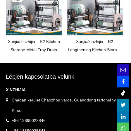
Xunjia/xinzhijia –
R2 Kitchen
Xunjia/xinzhijia –
R2
Storage Metal Tray Drain
Lengthening Kitchen Storage
Rack Dishes Drying Rack
Metal Tray Drain Rack Dishes
Stainless Steel Drain Rack
Drying Rack Stainless Steel
Drain Rack
Lépjen kapcsolatba velünk
XINZHIJIA
Chaoan kerület Chaozhou város, Guangdong tartomány,
Kína.
+86 13690022846
+86 13690025843